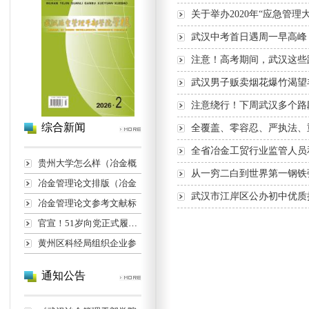
关于举办2020年“应急管理
武汉中考首日遇周一早高峰
注意！高考期间，武汉这些
武汉男子贩卖烟花爆竹渴望
注意绕行！下周武汉多个路
综合新闻
全覆盖、零容忍、严执法、
全省冶金工贸行业监管人员
贵州大学怎么样（冶金概
从一穷二白到世界第一钢铁
冶金管理论文排版（冶金
武汉市江岸区公办初中优质扩
冶金管理论文参考文献标
官宣！51岁向党正式履新长
黄州区科经局组织企业参
通知公告