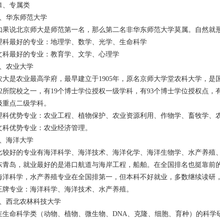
01、专属类
1、华东师范大学
如果说北京师大是师范第一名，那么第二名非华东师范大学莫属。自然就
理科最好的专业：地理学、数学、光学、生命科学
文科最好的专业：教育学、文学、心理学
2、农业大学
农大是农业最高学府，最早建立于1905年，原名京师大学堂农科大学，是
22所院校之一，有19个博士学位授权一级学科，有93个博士学位授权点，
级重点二级学科。
理科优势专业：农业工程、植物保护、农业资源利用、作物学、畜牧学、
文科优势专业：农业经济管理。
3、海洋大学
比较好的专业有海洋科学、海洋技术、海洋化学、海洋生物学、水产养殖、
东青岛，就业最好的是港口航道与海岸工程，船舶。在全国排名也挺靠前
海洋科学，水产养殖专业在全国排第一，但本科不好就业，多数继续读研
王牌专业：海洋科学、海洋技术、水产养殖。
4、西北农林科技大学
在生命科学类（动物、植物、微生物、DNA、克隆、细胞、育种）的科学