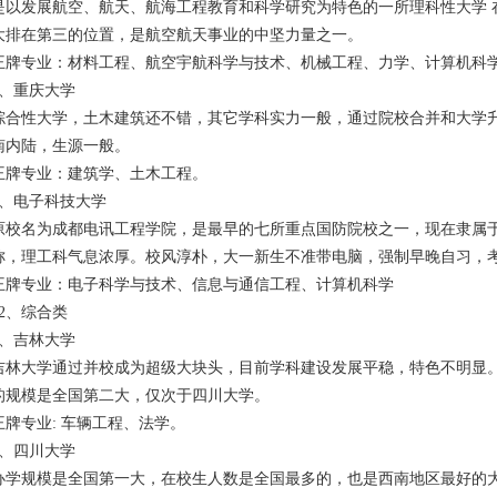
是以发展航空、航天、航海工程教育和科学研究为特色的一所理科性大学 
大排在第三的位置，是航空航天事业的中坚力量之一。
王牌专业：材料工程、航空宇航科学与技术、机械工程、力学、计算机科
5、重庆大学
综合性大学，土木建筑还不错，其它学科实力一般，通过院校合并和大学升
南内陆，生源一般。
王牌专业：建筑学、土木工程。
6、电子科技大学
原校名为成都电讯工程学院，是最早的七所重点国防院校之一，现在隶属
称，理工科气息浓厚。校风淳朴，大一新生不准带电脑，强制早晚自习，
王牌专业：电子科学与技术、信息与通信工程、计算机科学
02、综合类
1、吉林大学
吉林大学通过并校成为超级大块头，目前学科建设发展平稳，特色不明显
的规模是全国第二大，仅次于四川大学。
王牌专业: 车辆工程、法学。
2、四川大学
办学规模是全国第一大，在校生人数是全国最多的，也是西南地区最好的大