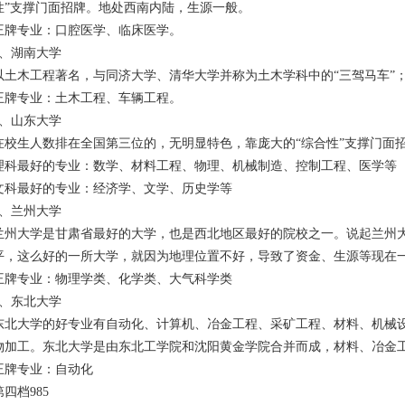
性”支撑门面招牌。地处西南内陆，生源一般。
王牌专业：口腔医学、临床医学。
3、湖南大学
以土木工程著名，与同济大学、清华大学并称为土木学科中的“三驾马车”
王牌专业：土木工程、车辆工程。
4、山东大学
在校生人数排在全国第三位的，无明显特色，靠庞大的“综合性”支撑门面
理科最好的专业：数学、材料工程、物理、机械制造、控制工程、医学等
文科最好的专业：经济学、文学、历史学等
5、兰州大学
兰州大学是甘肃省最好的大学，也是西北地区最好的院校之一。说起兰州
平，这么好的一所大学，就因为地理位置不好，导致了资金、生源等现在
王牌专业：物理学类、化学类、大气科学类
6、东北大学
东北大学的好专业有自动化、计算机、冶金工程、采矿工程、材料、机械
物加工。东北大学是由东北工学院和沈阳黄金学院合并而成，材料、冶金
王牌专业：自动化
第四档985