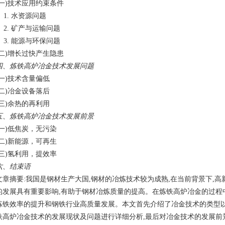
(一)技术应用约束条件
1. 水资源问题
2. 矿产与运输问题
3. 能源与环保问题
(二)增长过快产生隐患
四、炼铁高炉冶金技术发展问题
(一)技术含量偏低
(二)冶金设备落后
(三)余热的再利用
五、炼铁高炉冶金技术发展前景
(一)低焦炭，无污染
(二)新能源，可再生
(三)氢利用，提效率
六、结束语
文章摘要:我国是钢材生产大国,钢材的冶炼技术较为成熟,在当前背景下,
的发展具有重要影响,有助于钢材冶炼质量的提高。在炼铁高炉冶金的过程
炼铁效率的提升和钢铁行业高质量发展。本文首先介绍了冶金技术的类型以
铁高炉冶金技术的发展现状及问题进行详细分析,最后对冶金技术的发展前